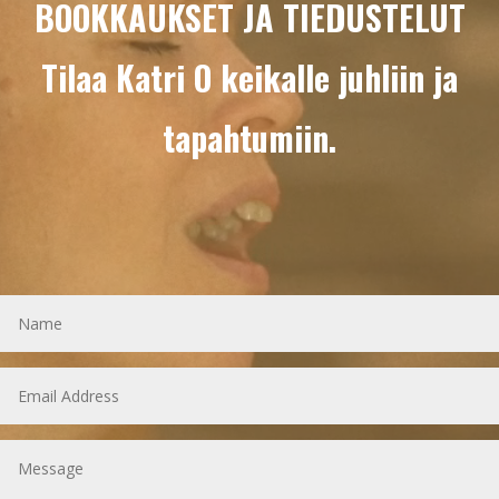
BOOKKAUKSET JA TIEDUSTELUT
Tilaa Katri O keikalle juhliin ja
tapahtumiin.