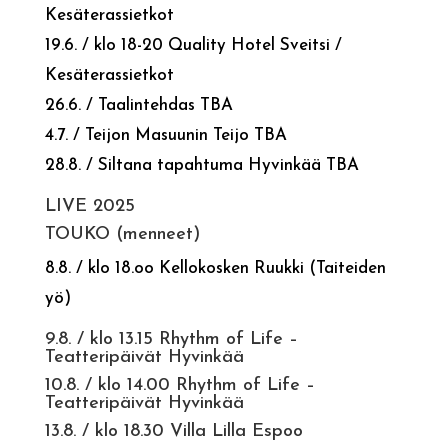
Kesäterassietkot
19.6. / klo 18-20 Quality Hotel Sveitsi /
Kesäterassietkot
26.6. / Taalintehdas TBA
4.7. / Teijon Masuunin Teijo TBA
28.8. / Siltana tapahtuma Hyvinkää TBA
LIVE 2025
TOUKO (menneet)
8.8. / klo 18.oo Kellokosken Ruukki (Taiteiden
yö)
9.8. / klo 13.15 Rhythm of Life –
Teatteripäivät Hyvinkää
10.8. / klo 14.00 Rhythm of Life –
Teatteripäivät Hyvinkää
13.8. / klo 18.30 Villa Lilla Espoo