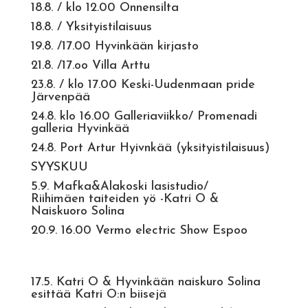
18.8. / klo 12.00 Onnensilta
18.8. / Yksityistilaisuus
19.8. /17.00 Hyvinkään kirjasto
21.8. /17.oo Villa Arttu
23.8. / klo 17.00 Keski-Uudenmaan pride
Järvenpää
24.8. klo 16.00 Galleriaviikko/ Promenadi
galleria Hyvinkää
24.8. Port Artur Hyivnkää (yksityistilaisuus)
SYYSKUU
5.9. Mafka&Alakoski lasistudio/
Riihimäen taiteiden yö -Katri O &
Naiskuoro Solina
20.9. 16.00 Vermo electric Show Espoo
17.5. Katri O & Hyvinkään naiskuro Solina
esittää Katri O:n biisejä