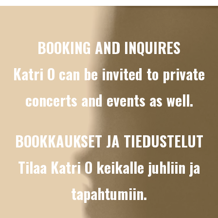
Videotoistin
BOOKING AND INQUIRES
Katri O can be invited to private
concerts and events as well.
BOOKKAUKSET JA TIEDUSTELUT
Tilaa Katri O keikalle juhliin ja
tapahtumiin.