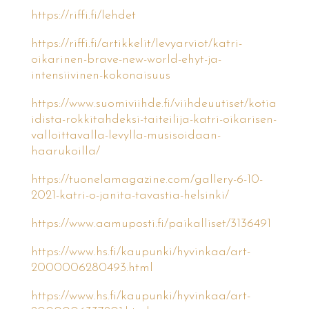
https://riffi.fi/lehdet
https://riffi.fi/artikkelit/levyarviot/katri-
oikarinen-brave-new-world-ehyt-ja-
intensiivinen-kokonaisuus
https://www.suomiviihde.fi/viihdeuutiset/kotia
idista-rokkitahdeksi-taiteilija-katri-oikarisen-
valloittavalla-levylla-musisoidaan-
haarukoilla/
https://tuonelamagazine.com/gallery-6-10-
2021-katri-o-janita-tavastia-helsinki/
https://www.aamuposti.fi/paikalliset/3136491
https://www.hs.fi/kaupunki/hyvinkaa/art-
2000006280493.html
https://www.hs.fi/kaupunki/hyvinkaa/art-