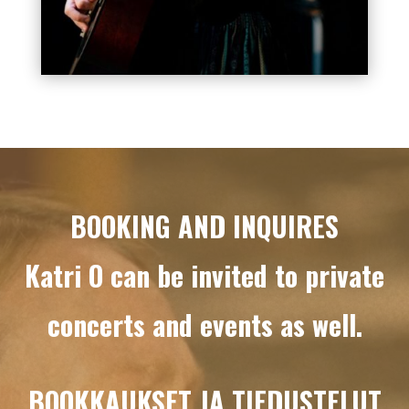
Videotoistin
BOOKING AND INQUIRES
Katri O can be invited to private
concerts and events as well.
BOOKKAUKSET JA TIEDUSTELUT