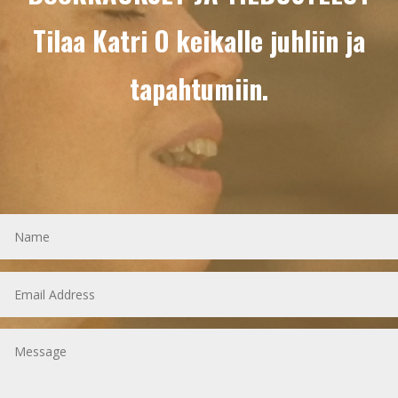
Tilaa Katri O keikalle juhliin ja
tapahtumiin.