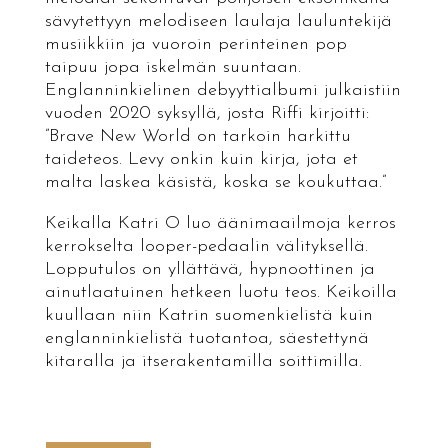
sävytettyyn melodiseen laulaja lauluntekijä
musiikkiin ja vuoroin perinteinen pop
taipuu jopa iskelmän suuntaan.
Englanninkielinen debyyttialbumi julkaistiin
vuoden 2020 syksyllä, josta Riffi kirjoitti:
”Brave New World on tarkoin harkittu
taideteos. Levy onkin kuin kirja, jota et
malta laskea käsistä, koska se koukuttaa.”
Keikalla Katri O luo äänimaailmoja kerros
kerrokselta looper-pedaalin välityksellä.
Lopputulos on yllättävä, hypnoottinen ja
ainutlaatuinen hetkeen luotu teos. Keikoilla
kuullaan niin Katrin suomenkielistä kuin
englanninkielistä tuotantoa, säestettynä
kitaralla ja itserakentamilla soittimilla.