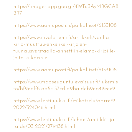
https://images.app.goo.gl/419Tu3AyMBGCA8
BR7
https://www.aamuposti.fi/paikalliset/6153108
https://www.nivala-lehti.fi/artikkeli/vanha-
kirja-muuttuu-enkeliksi-kirjojen-
tuunausverstaalla-annettiin-elama-kirjoille-
joita-kukaan-e
https://www.aamuposti.fi/paikalliset/6153108
https://www.maaseuduntulevaisuus.fi/lukemis
to/bf9ebff8-ad5c-57cd-a9ba-deb9eb49eee9
https://www.lehtiluukku.fi/esikatselu/aarre/9-
2022/324046.html
https://www.lehtiluukku.fi/lehdet/antiikki_ja_
taide/03-2021/279438.html