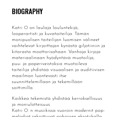
BIOGRAPHY
Katri O on laulaja lauluntekijä,
looperartisti ja kuvataiteilija. Tämän
monipuolisen taiteilijan luomisen välineet
vaihtelevat kirjoittajan kynästä giljotiiniin ja
kitarasta moottorisahaan. Vanhoja kirjoja
materiaalinaan hyödyntävä muotoilija,
puu- ja paperiveistoksia muotoileva
taiteilija yhdistää visuaalisen ja auditiivisen
maailman luontevasti itse
suunnittelemillaan ja tekemillään
soittimilla.
Kaikkea tekemistä yhdistää kerroksellisuus
ja moniulotteisuus.
Katri O: n musiikissa vuoroin modernit pop-
melodiat sekoittuvat pohjoisen eksotiikalla