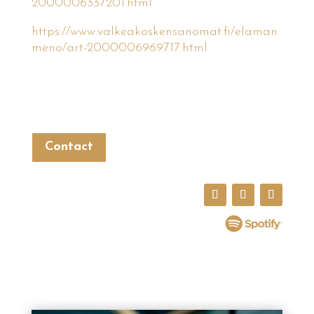
2000006337201.html
https://www.valkeakoskensanomat.fi/elaman
meno/art-2000006969717.html
Contact