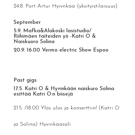
24.8. Port Artur Hyivnkää (yksityistilaisuus)
September
5.9. Mafka&Alakoski lasistudio/
Riihimäen taiteiden yö -Katri O &
Naiskuoro Solina
20.9. 16.00 Vermo electric Show Espoo
Past gigs
17.5. Katri O & Hyvinkään naiskuro Solina
esittää Katri O:n biisejä
21.5. /18.00 Ylös ulos ja konserttiin! (Katri O
ja Solina) Hyvinkääsali