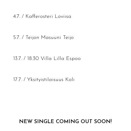
4.7. / Kafferosteri Loviisa
5.7. / Teijon Masuuni Teijo
13.7. / 18.30 Villa Lilla Espoo
17.7. / Yksityistilaisuus Koli
NEW SINGLE COMING OUT SOON!